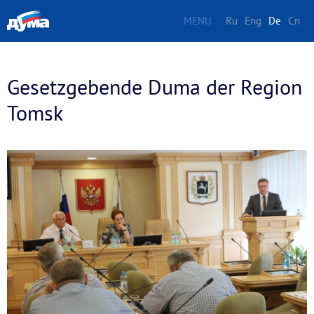
MENU
Ru
Eng
De
Cn
Gesetzgebende Duma der Region
Tomsk